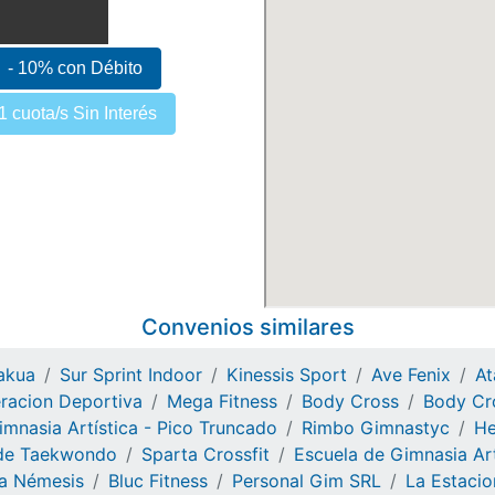
- 10% con Débito
1 cuota/s Sin Interés
Convenios similares
akua
Sur Sprint Indoor
Kinessis Sport
Ave Fenix
At
racion Deportiva
Mega Fitness
Body Cross
Body Cr
imnasia Artística - Pico Truncado
Rimbo Gimnastyc
He
 de Taekwondo
Sparta Crossfit
Escuela de Gimnasia Art
a Némesis
Bluc Fitness
Personal Gim SRL
La Estacio